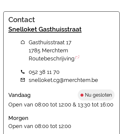
Contact
Snelloket Gasthuisstraat
Adres
Gasthuisstraat 17
,
1785
Merchtem
Routebeschrijving
Tel.
052 38 11 70
E-mail
snelloket.cg
@
merchtem.be
Vandaag
Nu gesloten
Open van
08:00
tot
12:00
&
13:30
tot
16:00
Morgen
Open van
08:00
tot
12:00