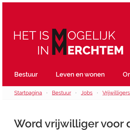
Naar inhoud
Merchtem
Bestuur
Leven en wonen
O
Startpagina
Bestuur
Jobs
Vrijwilligers
Word vrijwilliger voor