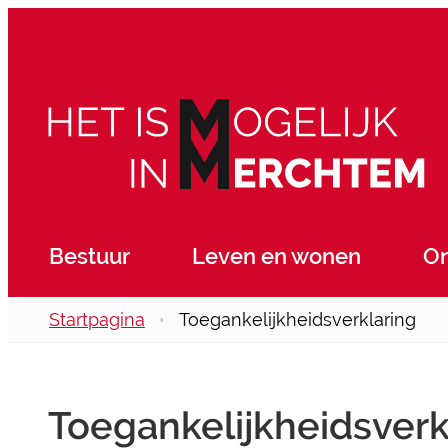
Naar inhoud
Merchtem
Bestuur
Leven en wonen
O
Startpagina
Toegankelijkheidsverklaring
Toegankelijkheidsverk