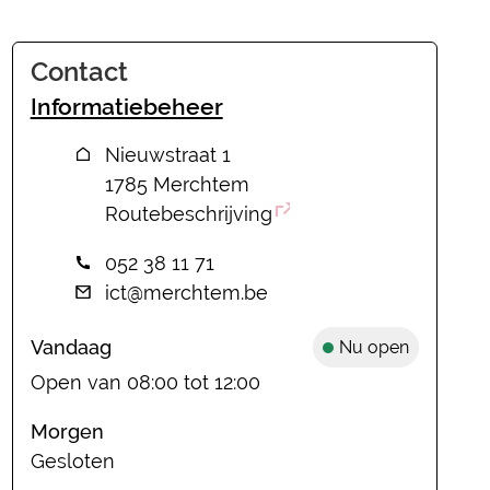
Contact
Informatiebeheer
Adres
Nieuwstraat 1
,
1785
Merchtem
Routebeschrijving
Tel.
052 38 11 71
E-mail
ict
@
merchtem.be
Vandaag
Nu open
Open van
08:00
tot
12:00
Morgen
Gesloten