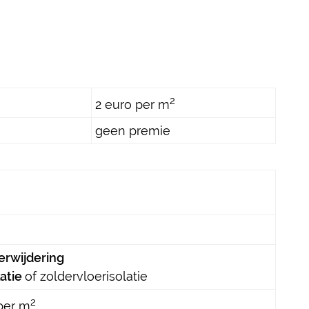
2
2 euro per m
geen premie
erwijdering
latie
of zoldervloerisolatie
2
per m