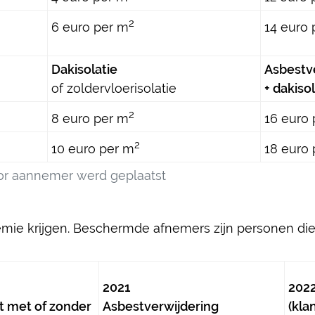
2
6 euro per m
14 euro 
Dakisolatie
Asbestv
of zoldervloerisolatie
+ dakiso
2
8 euro per m
16 euro
2
10 euro per m
18 euro
door aannemer werd geplaatst
ie krijgen.
Beschermde afnemers
zijn personen di
2021
202
nt met of zonder
Asbestverwijdering
(kla