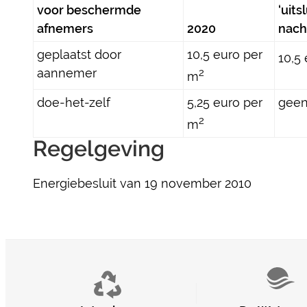
voor beschermde
‘uits
afnemers
2020
nacht
geplaatst door
10,5 euro per
10,5
aannemer
2
m
doe-het-zelf
5,25 euro per
geen
2
m
Regelgeving
Energiebesluit van 19 november 2010