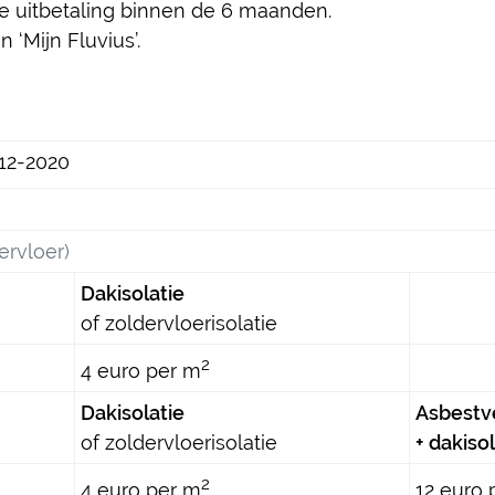
e uitbetaling binnen de 6 maanden.
‘Mijn Fluvius’.
-12-2020
ervloer)
Dakisolatie
of zoldervloerisolatie
2
4 euro per m
Dakisolatie
Asbestv
of zoldervloerisolatie
+ dakiso
2
4 euro per m
12 euro 