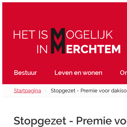
Naar inhoud
Merchtem
Bestuur
Leven en wonen
O
Startpagina
Stopgezet - Premie voor dakisola
Stopgezet - Premie voo