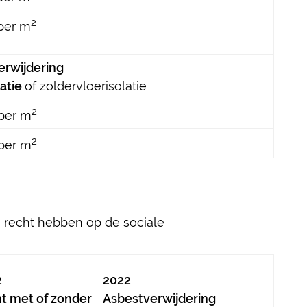
2
per m
erwijdering
latie
of zoldervloerisolatie
2
 per m
2
 per m
e recht hebben op de sociale
2
2022
nt met of zonder
Asbestverwijdering