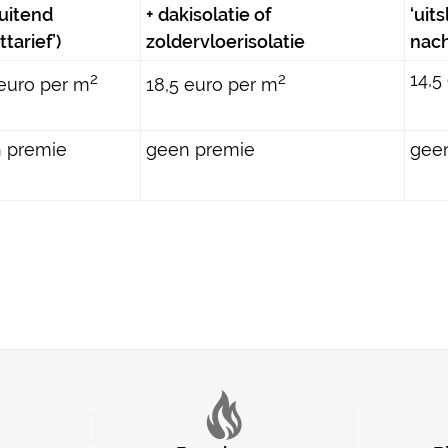
luitend
+ dakisolatie
of
‘uit
tarief’)
zoldervloerisolatie
nach
14,5
2
2
 euro per m
18,5 euro per m
 premie
geen premie
gee