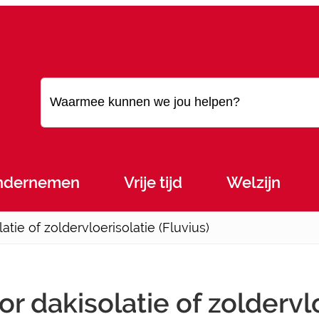
Waarmee kunnen we jou helpen?
ndernemen
Vrije tijd
Welzijn
tie of zoldervloerisolatie (Fluvius)
r dakisolatie of zoldervlo