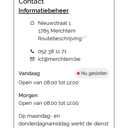
Contact
Informatiebeheer
Adres
Nieuwstraat 1
,
1785
Merchtem
Routebeschrijving
Tel.
052 38 11 71
E-mail
ict
@
merchtem.be
Vandaag
Nu gesloten
Open van
08:00
tot
12:00
Morgen
Open van
08:00
tot
12:00
Op maandag- en
donderdagnamiddag werkt de dienst