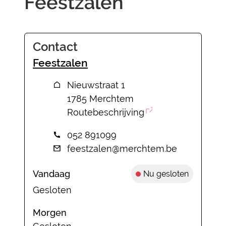
Feestzalen
Contact
Feestzalen
Adres
Nieuwstraat 1
,
1785
Merchtem
Routebeschrijving
Tel.
052 891099
E-mail
feestzalen
@
merchtem.be
Vandaag
Nu gesloten
Gesloten
Morgen