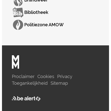
Brandweer
Bibliotheek
Politiezone AMOW
Proclaimer
Cookies
Privacy
Toegankelijkheid
Sitemap
be alert
LCP nv 2026 ©