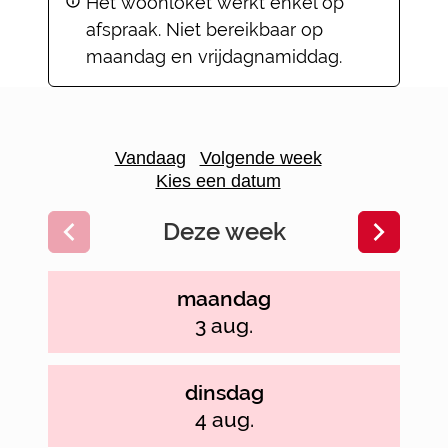
Het woonloket werkt enkel op
afspraak. Niet bereikbaar op
maandag en vrijdagnamiddag.
Openingsuren
Vandaag
Volgende week
Kies een datum
Deze week
Bekijk openingsuren van de week hiervoor
Bekijk o
maandag
2026
3 aug.
dinsdag
2026
4 aug.