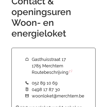
Contact &
openingsuren
Woon- en
energieloket
Contact
Adres
Gasthuisstraat 17
,
1785
Merchtem
Routebeschrijving
Tel.
052 89 10 69
Gsm
0498 17 87 30
E-mail
woonloket
@
merchtem.be