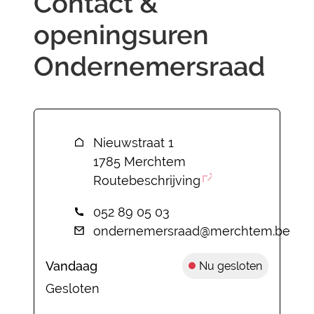
Contact &
openingsuren
Ondernemersraad
Contact
Adres
Nieuwstraat 1
,
1785
Merchtem
Routebeschrijving
Tel.
052 89 05 03
E-mail
ondernemersraad
@
merchtem.be
Vandaag
Nu gesloten
Gesloten