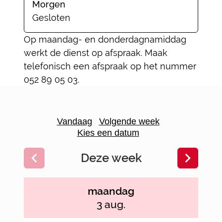
Morgen
Gesloten
Op maandag- en donderdagnamiddag
werkt de dienst op afspraak. Maak
telefonisch een afspraak op het nummer
052 89 05 03.
Openingsuren
Vandaag
Volgende week
Kies een datum
Deze week
Bekijk openingsuren van de week hiervoor
Bekijk o
maandag
2026
3 aug.