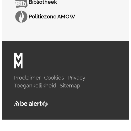
Bibliotheek
Politiezone AMOW
Proclaimer
Cookies
Privacy
Toegankelijkheid
Sitemap
be alert
LCP nv 2026 ©