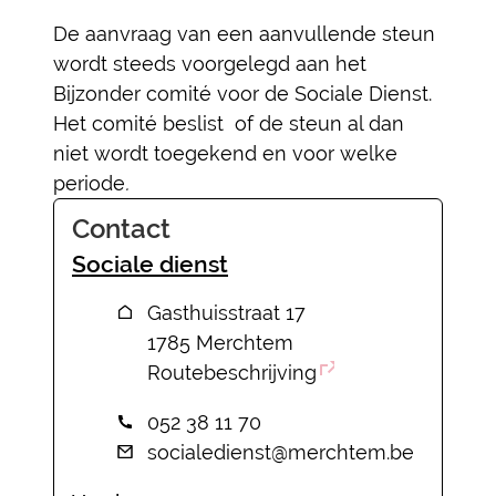
De aanvraag van een aanvullende steun
wordt steeds voorgelegd aan het
Bijzonder comité voor de Sociale Dienst.
Het comité beslist of de steun al dan
niet wordt toegekend en voor welke
periode
.
Contact
Sociale dienst
Adres
Gasthuisstraat 17
,
1785
Merchtem
Routebeschrijving
Tel.
052 38 11 70
E-mail
socialedienst
@
merchtem.be