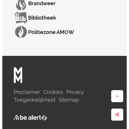
Brandweer
Bibliotheek
Politiezone AMOW
Proclaimer
Cookies
Privacy
Naar
Toegankelijkheid
Sitemap
Deel
be alert
LCP nv 2026 ©